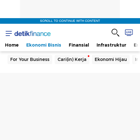
SCROLL TO CONTINUE WITH CONTENT
Home
Ekonomi Bisnis
Finansial
Infrastruktur
En
For Your Business
Cari(in) Kerja
Ekonomi Hijau
In