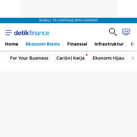
SCROLL TO CONTINUE WITH CONTENT
Home
Ekonomi Bisnis
Finansial
Infrastruktur
En
For Your Business
Cari(in) Kerja
Ekonomi Hijau
In