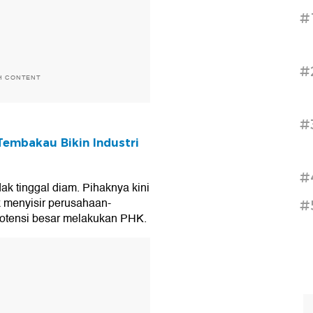
#
#
H CONTENT
#
embakau Bikin Industri
#
dak tinggal diam. Pihaknya kini
 menyisir perusahaan-
#
otensi besar melakukan PHK.
T