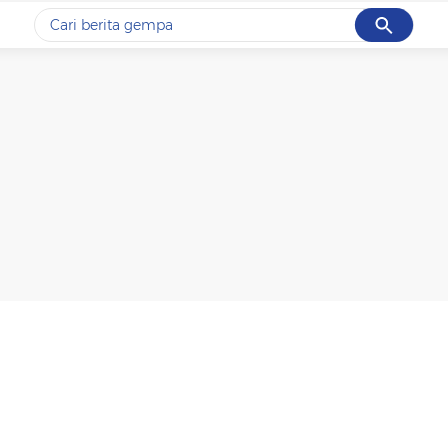
Cancel
Yang sedang ramai dicari
#1
gempa hari ini
#2
gempa
#3
prabowo
#4
iran
#5
demo
Promoted
Terakhir yang dicari
Loading...