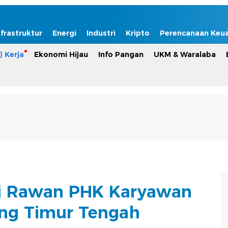
nfrastruktur
Energi
Industri
Kripto
Perencanaan Keu
) Kerja
Ekonomi Hijau
Info Pangan
UKM & Waralaba
Ini Rawan PHK Karyawan
ng Timur Tengah