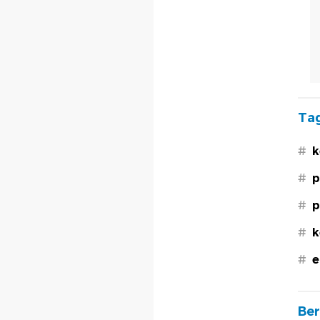
Tag
#
k
#
p
#
p
#
k
#
e
Ber