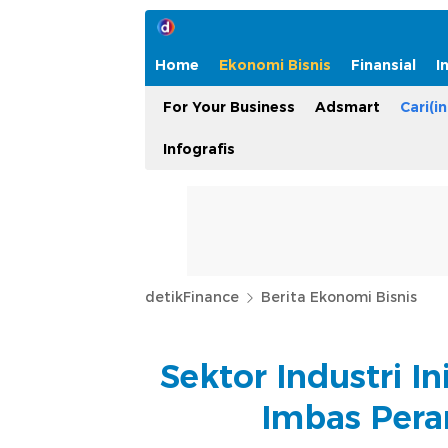
Home
Ekonomi Bisnis
Finansial
I
For Your Business
Adsmart
Cari(in
Infografis
detikFinance
Berita Ekonomi Bisnis
Sektor Industri 
Imbas Pera