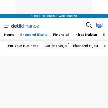
SCROLL TO CONTINUE WITH CONTENT
Home
Ekonomi Bisnis
Finansial
Infrastruktur
En
For Your Business
Cari(in) Kerja
Ekonomi Hijau
In