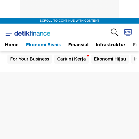
SCROLL TO CONTINUE WITH CONTENT
Home
Ekonomi Bisnis
Finansial
Infrastruktur
En
For Your Business
Cari(in) Kerja
Ekonomi Hijau
In