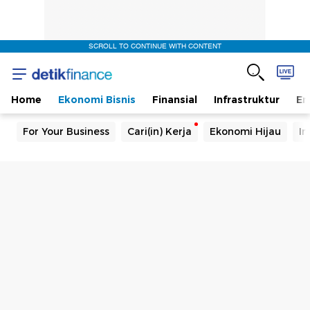
SCROLL TO CONTINUE WITH CONTENT
Home
Ekonomi Bisnis
Finansial
Infrastruktur
En
For Your Business
Cari(in) Kerja
Ekonomi Hijau
In