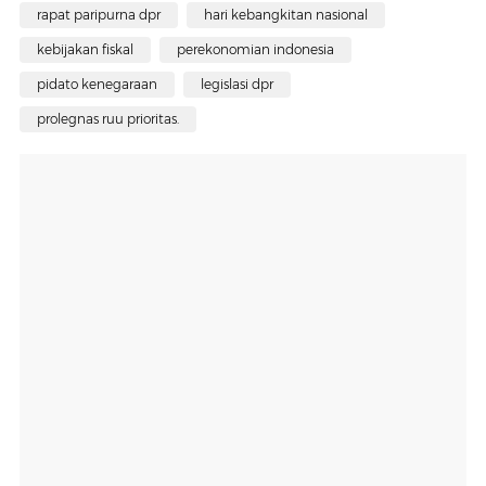
rapat paripurna dpr
hari kebangkitan nasional
kebijakan fiskal
perekonomian indonesia
pidato kenegaraan
legislasi dpr
prolegnas ruu prioritas.