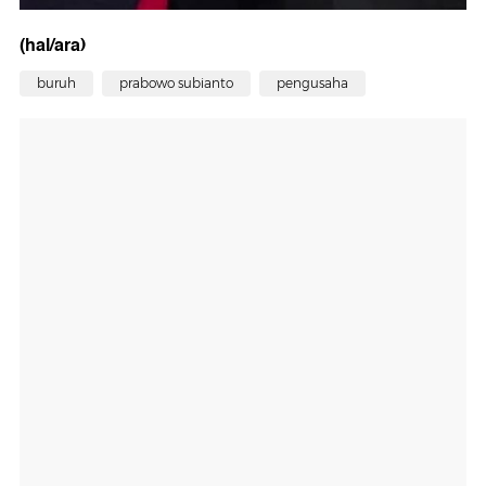
(hal/ara)
buruh
prabowo subianto
pengusaha