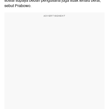
sosial supaya beban pengusaha juga tidak terlalu berat,"
sebut Prabowo.
ADVERTISEMENT