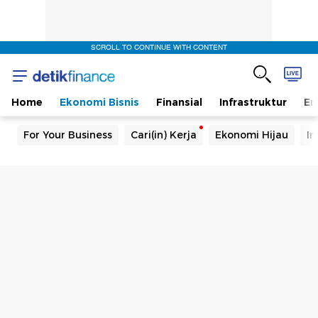
SCROLL TO CONTINUE WITH CONTENT
Home
Ekonomi Bisnis
Finansial
Infrastruktur
En
For Your Business
Cari(in) Kerja
Ekonomi Hijau
In