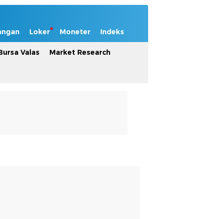
angan
Loker
Moneter
Indeks
Bursa Valas
Market Research