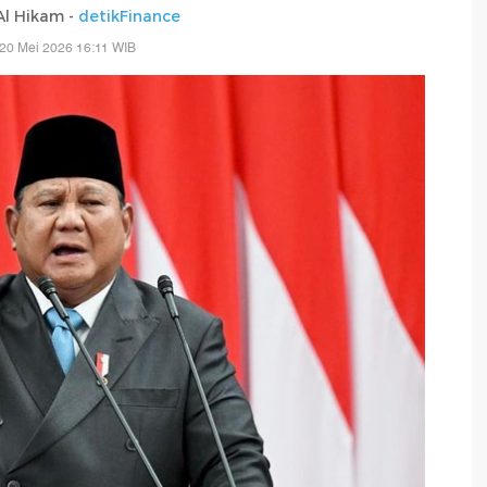
 Al Hikam -
detikFinance
20 Mei 2026 16:11 WIB