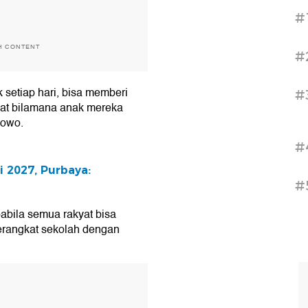
#
H CONTENT
#
setiap hari, bisa memberi
#
bat bilamana anak mereka
bowo.
#
 2027, Purbaya:
#
abila semua rakyat bisa
erangkat sekolah dengan
T