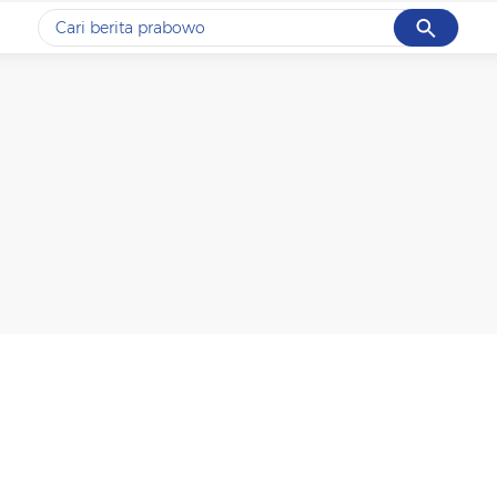
Cancel
Yang sedang ramai dicari
#1
gempa hari ini
#2
gempa
#3
prabowo
#4
iran
#5
demo
Promoted
Terakhir yang dicari
Loading...