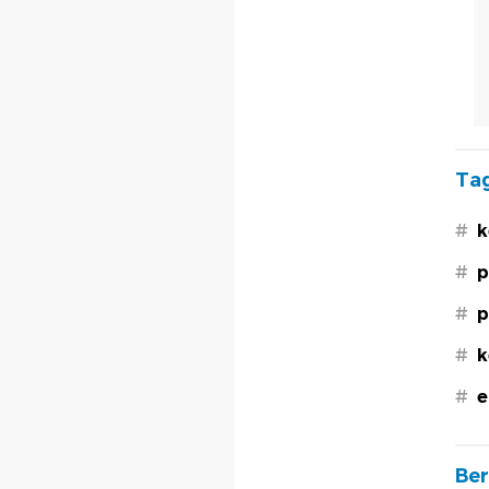
Tag
#
k
#
p
#
p
#
k
#
e
Ber