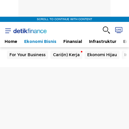
SCROLL TO CONTINUE WITH CONTENT
Home
Ekonomi Bisnis
Finansial
Infrastruktur
En
For Your Business
Cari(in) Kerja
Ekonomi Hijau
In