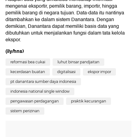
mengenai eksportir, pemilik barang, importir, hingga
pemilik barang di negara tujuan. Data-data itu nantinya
ditambahkan ke dalam sistem Danantara. Dengan
demikian, Danantara dapat memiliki basis data yang
dibutuhkan untuk menjalankan fungsi dalam tata kelola
ekspor.
(ily/hns)
reformasi bea cukai
luhut binsar pandjaitan
kecerdasan buatan
digitalisasi
ekspor impor
pt danantara sumber daya indonesia
indonesia national single window
pengawasan perdagangan
praktik kecurangan
sistem perizinan