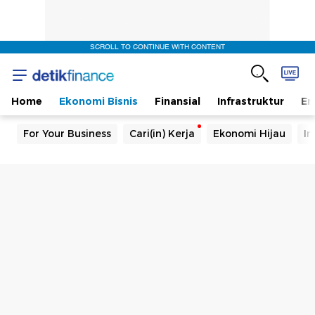
SCROLL TO CONTINUE WITH CONTENT
Home
Ekonomi Bisnis
Finansial
Infrastruktur
En
For Your Business
Cari(in) Kerja
Ekonomi Hijau
In