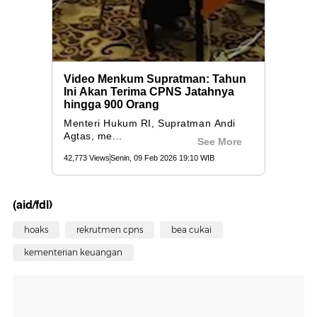
(aid/fdl)
hoaks
rekrutmen cpns
bea cukai
kementerian keuangan