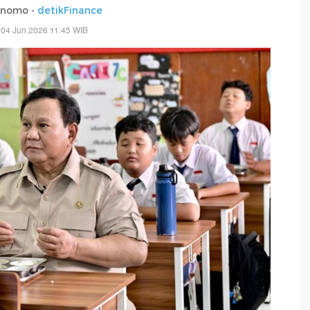
rnomo -
detikFinance
 04 Jun 2026 11:45 WIB