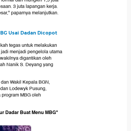
 formal dan mungkin 1,5 juta
saan. 3 juta lapangan kerja.
sar," paparnya melanjutkan.
MBG Usai Dadan Dicopot
gkah tegas untuk melakukan
 jadi menjadi pengelola utama
akilnya digantikan oleh
alah Nanik S. Deyang yang
la dan Wakil Kepala BGN,
 dan Lodewyk Pusung,
da program MBG oleh
lur Dadar Buat Menu MBG"