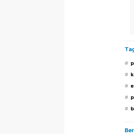
Tag
#
p
#
k
#
e
#
p
#
b
Ber