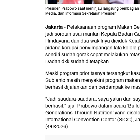
Presiden Prabowo saat meninjau langsung pembagian MB
Media, dan Informasi Sekretariat Presiden
Jakarta
-
Pelaksanaan program Makan Bergi
jadi sorotan usai mantan Kepala Badan G
Hindayana dan dua wakilnya diciduk Keja
pidana korupsi penyimpangan tata kelola
sendiri sudah gerak cepat melakukan rotas
Dadan dkk sudah ditetapkan.
Meski program prioritasnya tersangkut ka
Subianto masih menyakini program makan s
berhasil dijalankan dan berdampak ke mas
"Jadi saudara-saudara, saya yakin dan sa
berhasil," ujar Prabowo dalam acara 'Build
Generations Through Nutrition' yang disel
International Convention Center (SICC), J
(4/6/2026).