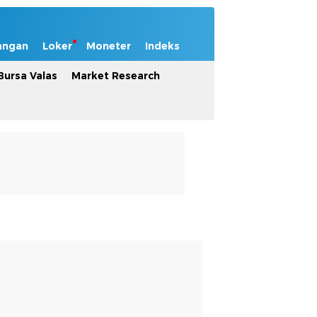
angan
Loker
Moneter
Indeks
Bursa Valas
Market Research