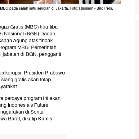
G pada salah satu sekolah di Jakarta. Foto: Rusman - Biro Pers,
zi Gratis (MBG) tiba-tiba
izi Nasional (BGN) Dadan
ksaan Agung atas tindak
 program MBG. Pemerintah
i jabatan di BGN, pengganti
sus korupsi, Presiden Prabowo
iang gratis akan tetap
yarakat.
ya percaya program ini akan
ing Indonesia's Future
enggarakan di Sentul
awa Barat, dikutip Kamis