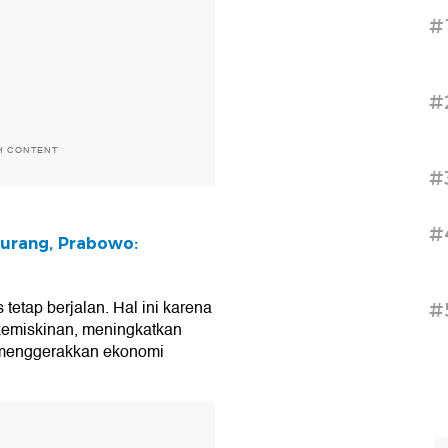
#
#
H CONTENT
#
#
urang, Prabowo:
tap berjalan. Hal ini karena
#
emiskinan, meningkatkan
s menggerakkan ekonomi
T