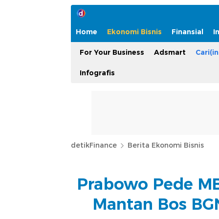
Home
Ekonomi Bisnis
Finansial
I
For Your Business
Adsmart
Cari(in
Infografis
detikFinance
Berita Ekonomi Bisnis
Prabowo Pede MBG
Mantan Bos BGN