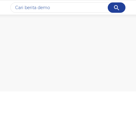
Cancel
Yang sedang ramai dicari
#1
gempa hari ini
#2
gempa
#3
iran
#4
demo
#5
prabowo
Promoted
Terakhir yang dicari
Loading...