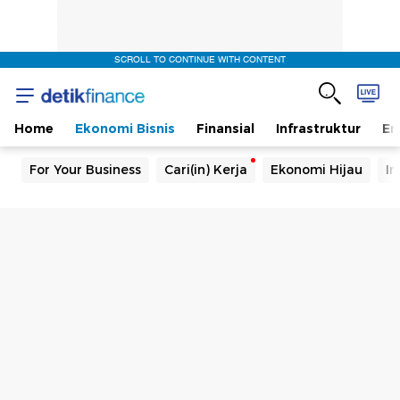
SCROLL TO CONTINUE WITH CONTENT
Home
Ekonomi Bisnis
Finansial
Infrastruktur
En
For Your Business
Cari(in) Kerja
Ekonomi Hijau
In