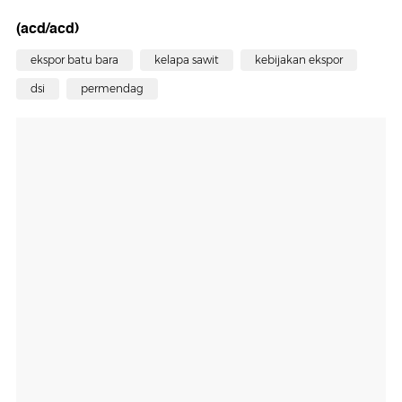
(acd/acd)
ekspor batu bara
kelapa sawit
kebijakan ekspor
dsi
permendag