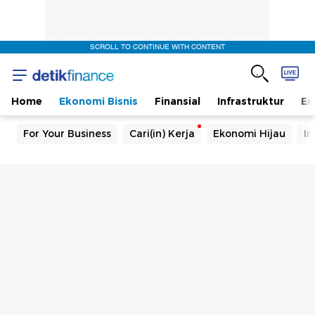
SCROLL TO CONTINUE WITH CONTENT
Home
Ekonomi Bisnis
Finansial
Infrastruktur
En
For Your Business
Cari(in) Kerja
Ekonomi Hijau
In