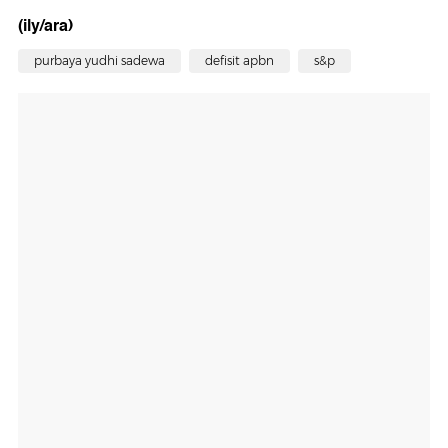
(ily/ara)
purbaya yudhi sadewa
defisit apbn
s&p