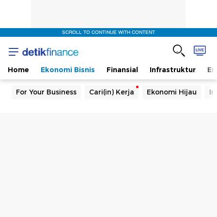
SCROLL TO CONTINUE WITH CONTENT
Home
Ekonomi Bisnis
Finansial
Infrastruktur
En
For Your Business
Cari(in) Kerja
Ekonomi Hijau
In