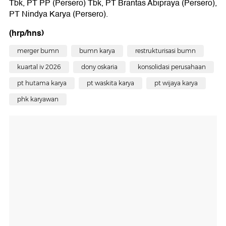
Tbk, PT PP (Persero) Tbk, PT Brantas Abipraya (Persero),
PT Nindya Karya (Persero).
(hrp/hns)
merger bumn
bumn karya
restrukturisasi bumn
kuartal iv 2026
dony oskaria
konsolidasi perusahaan
pt hutama karya
pt waskita karya
pt wijaya karya
phk karyawan