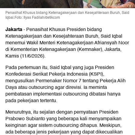
Penasihat Khusus bidang Ketenagakerjaan dan Kesejahteraan Buruh, Said
Iqbal.Foto: Ilyas Fadilah/detikcom
Jakarta
-
Penasihat Khusus Presiden bidang
Ketenagakerjaan dan Kesejahteraan Buruh, Said Iqbal
menemui Wakil Menteri Ketenagakerjaan Afriansyah Noor
di Kementerian Ketenagakerjaan (Kemnaker), Jakarta,
Kamis (11/6/2026).
Pada pertemuan itu, Said Iqbal yang juga Presiden
Konfederasi Serikat Pekerja Indonesia (KSPI),
mengusulkan Permenaker Nomor 7 tentang Pekerja Alih
Daya atau outsourcing agar direvisi. Ia meminta
pembatasan implementasi outsourcing dibatasi hanya
pada pekerjaan tertentu.
Menurutnya, itu sejalan dengan pernyataan Presiden
Prabowo Subianto yang beberapa kali menyampaikan
keinginan agar sistem outsourcing dihapus. Meskipun,
ada beberapa jenis pekerjaan yang dapat dikecualikan