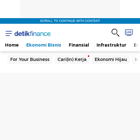
SCROLL TO CONTINUE WITH CONTENT
Home
Ekonomi Bisnis
Finansial
Infrastruktur
En
For Your Business
Cari(in) Kerja
Ekonomi Hijau
In