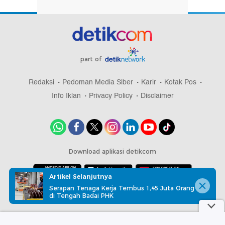
part of
Redaksi
Pedoman Media Siber
Karir
Kotak Pos
Info Iklan
Privacy Policy
Disclaimer
Download aplikasi detikcom
Artikel Selanjutnya
Serapan Tenaga Kerja Tembus 1,45 Juta Orang
Copyright @ 2026 detikcom, All right reserved
di Tengah Badai PHK