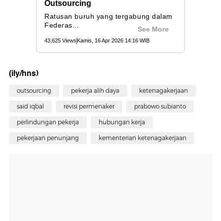
(ily/hns)
outsourcing
pekerja alih daya
ketenagakerjaan
said iqbal
revisi permenaker
prabowo subianto
perlindungan pekerja
hubungan kerja
pekerjaan penunjang
kementerian ketenagakerjaan