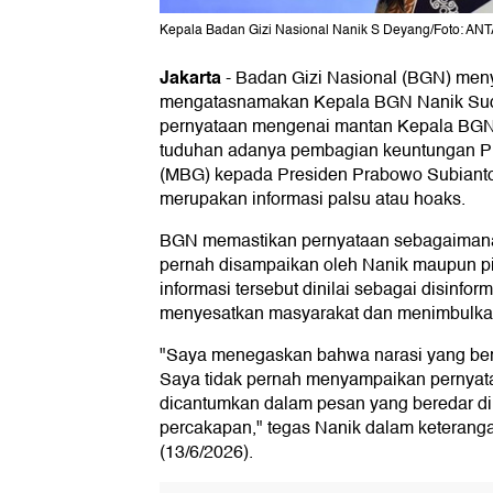
Kepala Badan Gizi Nasional Nanik S Deyang/Foto: A
Jakarta
-
Badan Gizi Nasional (BGN) meny
mengatasnamakan Kepala BGN Nanik Suda
pernyataan mengenai mantan Kepala BG
tuduhan adanya pembagian keuntungan Pr
(MBG) kepada Presiden Prabowo Subianto 
merupakan informasi palsu atau hoaks.
BGN memastikan pernyataan sebagaimana 
pernah disampaikan oleh Nanik maupun p
informasi tersebut dinilai sebagai disinfor
menyesatkan masyarakat dan menimbulkan
"Saya menegaskan bahwa narasi yang bered
Saya tidak pernah menyampaikan pernya
dicantumkan dalam pesan yang beredar di
percakapan," tegas Nanik dalam keterang
(13/6/2026).