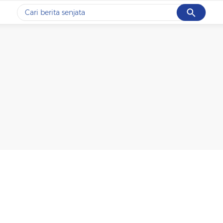
Cancel
Yang sedang ramai dicari
#1
data live draw sgp
#2
iran
#3
senjata
#4
prabowo
#5
gempa hari ini
Promoted
Terakhir yang dicari
Loading...