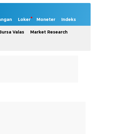
angan
Loker
Moneter
Indeks
Bursa Valas
Market Research