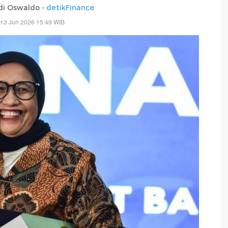
di Oswaldo -
detikFinance
 13 Jun 2026 15:49 WIB