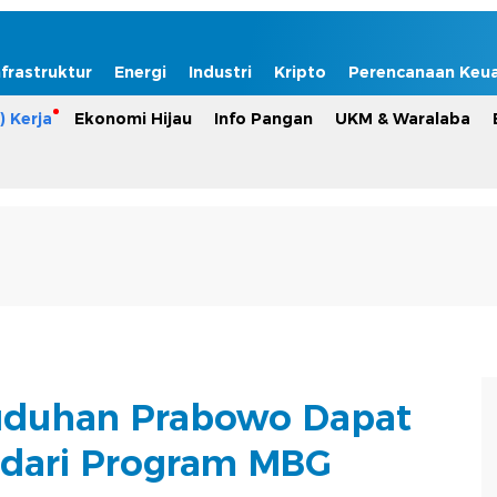
nfrastruktur
Energi
Industri
Kripto
Perencanaan Keu
) Kerja
Ekonomi Hijau
Info Pangan
UKM & Waralaba
uduhan Prabowo Dapat
dari Program MBG