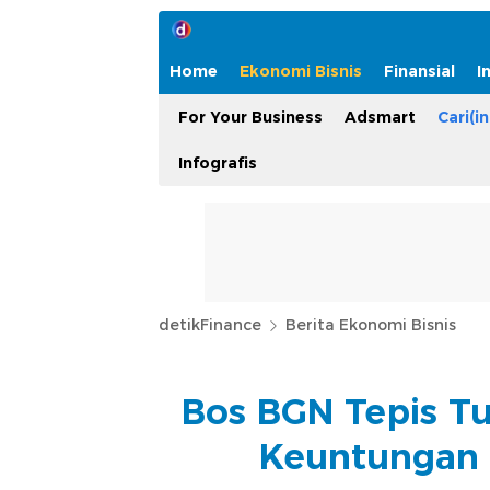
Home
Ekonomi Bisnis
Finansial
I
For Your Business
Adsmart
Cari(in
Infografis
detikFinance
Berita Ekonomi Bisnis
Bos BGN Tepis T
Keuntungan 