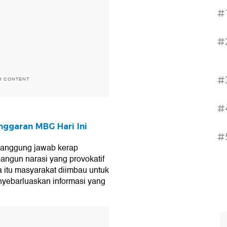
#
#
#
H CONTENT
#
nggaran MBG Hari Ini
#
rtanggung jawab kerap
angun narasi yang provokatif
 itu masyarakat diimbau untuk
yebarluaskan informasi yang
T