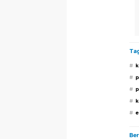
Tag
#
k
#
p
#
p
#
k
#
e
Ber