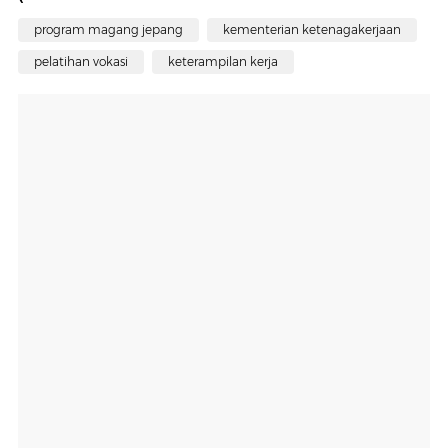
program magang jepang
kementerian ketenagakerjaan
pelatihan vokasi
keterampilan kerja