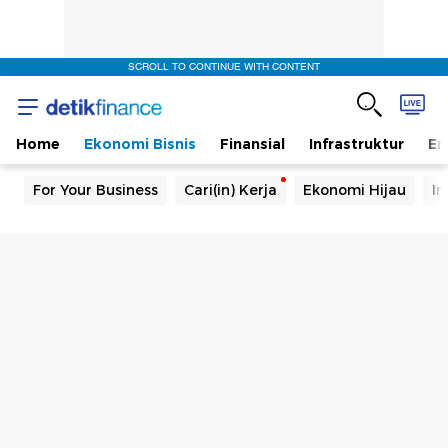
SCROLL TO CONTINUE WITH CONTENT
Home
Ekonomi Bisnis
Finansial
Infrastruktur
En
For Your Business
Cari(in) Kerja
Ekonomi Hijau
In