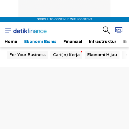
SCROLL TO CONTINUE WITH CONTENT
Home
Ekonomi Bisnis
Finansial
Infrastruktur
En
For Your Business
Cari(in) Kerja
Ekonomi Hijau
In