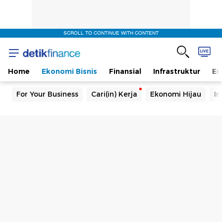
SCROLL TO CONTINUE WITH CONTENT
Home
Ekonomi Bisnis
Finansial
Infrastruktur
En
For Your Business
Cari(in) Kerja
Ekonomi Hijau
In