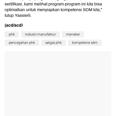
sertifikasi, kami melihat program-program ini kita bisa
optimalkan untuk menyiapkan kompetensi SDM kita,"
tutup Yassierli.
(acd/acd)
phk
industri manufaktur
menaker
pencegahan phk
satgas phk
kompetensi sdm