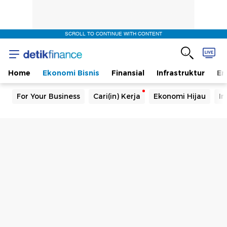
SCROLL TO CONTINUE WITH CONTENT
Home
Ekonomi Bisnis
Finansial
Infrastruktur
En
For Your Business
Cari(in) Kerja
Ekonomi Hijau
In