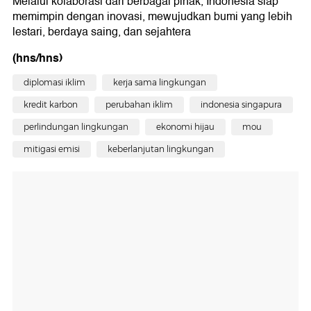
Melalui kolaborasi dari berbagai pihak, Indonesia siap
memimpin dengan inovasi, mewujudkan bumi yang lebih
lestari, berdaya saing, dan sejahtera
(hns/hns)
diplomasi iklim
kerja sama lingkungan
kredit karbon
perubahan iklim
indonesia singapura
perlindungan lingkungan
ekonomi hijau
mou
mitigasi emisi
keberlanjutan lingkungan