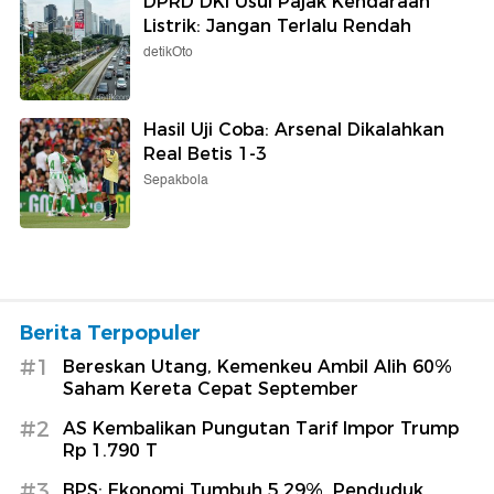
DPRD DKI Usul Pajak Kendaraan
Listrik: Jangan Terlalu Rendah
detikOto
Hasil Uji Coba: Arsenal Dikalahkan
Real Betis 1-3
Sepakbola
Berita Terpopuler
#1
Bereskan Utang, Kemenkeu Ambil Alih 60%
Saham Kereta Cepat September
#2
AS Kembalikan Pungutan Tarif Impor Trump
Rp 1.790 T
#3
BPS: Ekonomi Tumbuh 5,29%, Penduduk