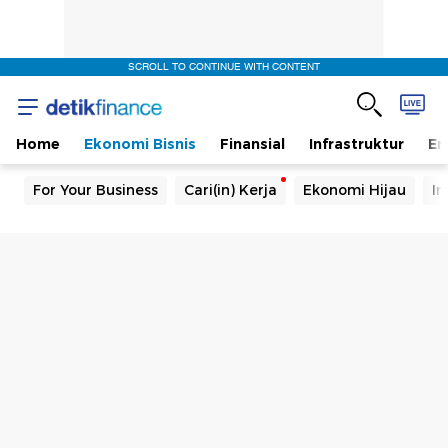
SCROLL TO CONTINUE WITH CONTENT
Home
Ekonomi Bisnis
Finansial
Infrastruktur
En
For Your Business
Cari(in) Kerja
Ekonomi Hijau
In