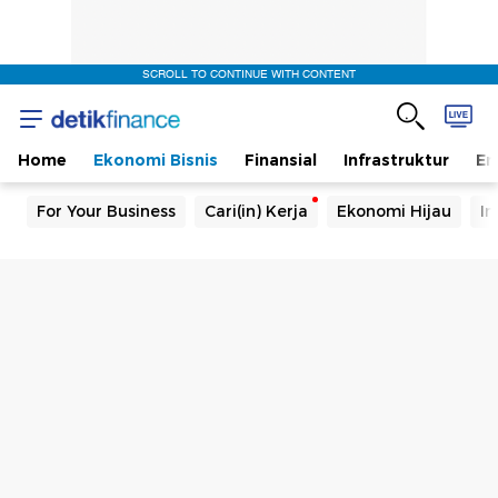
SCROLL TO CONTINUE WITH CONTENT
Home
Ekonomi Bisnis
Finansial
Infrastruktur
En
For Your Business
Cari(in) Kerja
Ekonomi Hijau
In