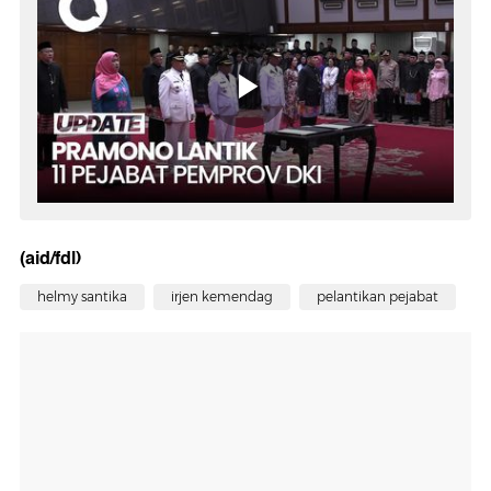
(aid/fdl)
helmy santika
irjen kemendag
pelantikan pejabat