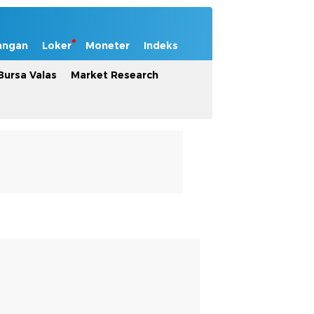
angan
Loker
Moneter
Indeks
Bursa Valas
Market Research