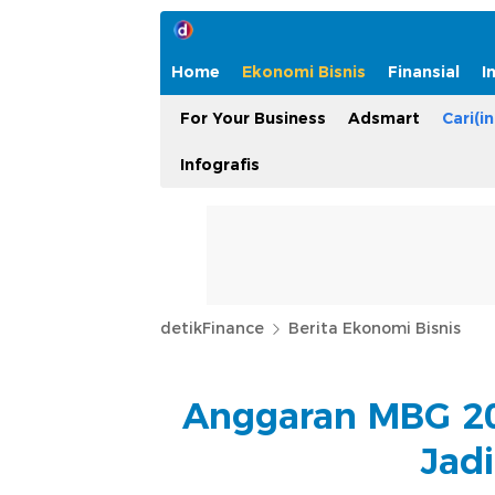
Home
Ekonomi Bisnis
Finansial
I
For Your Business
Adsmart
Cari(in
Infografis
detikFinance
Berita Ekonomi Bisnis
Anggaran MBG 20
Jad