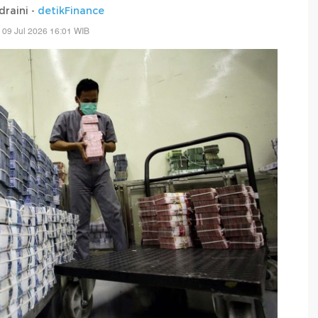
draini -
detikFinance
 09 Jul 2026 16:01 WIB