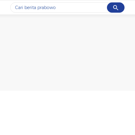
Cancel
Yang sedang ramai dicari
#1
data live draw sgp
#2
iran
#3
senjata
#4
prabowo
#5
gempa hari ini
Promoted
Terakhir yang dicari
Loading...