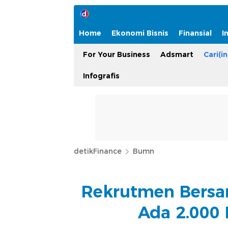
Home
Ekonomi Bisnis
Finansial
I
For Your Business
Adsmart
Cari(in
Infografis
detikFinance
Bumn
Rekrutmen Bersa
Ada 2.000 