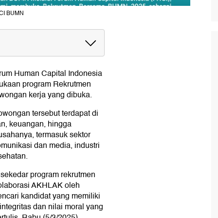
HCI BUMN
N 2025:
um Human Capital Indonesia
ukaan program Rekrutmen
ongan kerja yang dibuka.
wongan tersebut terdapat di
n, keuangan, hingga
 usahanya, termasuk sektor
komunikasi dan media, industri
sehatan.
ekedar program rekrutmen
 kolaborasi AKHLAK oleh
ncari kandidat yang memiliki
 integritas dan nilai moral yang
rtulis, Rabu (5/3/2025).