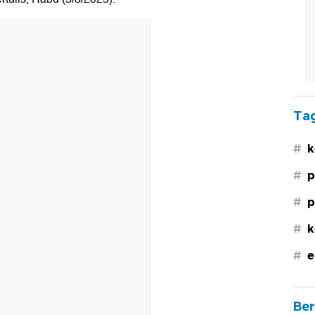
Tag
#
k
#
p
#
p
#
k
#
e
Ber