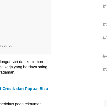
#
#
#
H CONTENT
#
dengan visi dan komitmen
 kerja yang berdaya saing
#
beragaman.
 Gresik dan Papua, Bisa
berfokus pada rekrutmen