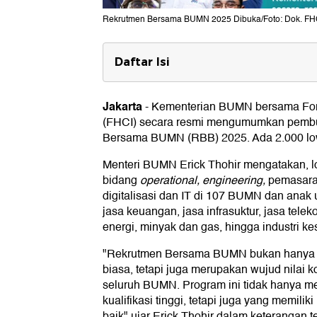
Rekrutmen Bersama BUMN 2025 Dibuka/Foto: Dok. F
Daftar Isi
Inovasi Rekrutmen Bersama BUM
Jakarta
-
Kementerian BUMN bersama For
(FHCI) secara resmi mengumumkan pemb
Bersama BUMN (RBB) 2025. Ada 2.000 low
Menteri BUMN Erick Thohir mengatakan, lo
bidang
operational, engineering,
pemasara
digitalisasi dan IT di 107 BUMN dan anak
jasa keuangan, jasa infrasuktur, jasa tele
energi, minyak dan gas, hingga industri ke
"Rekrutmen Bersama BUMN bukan hanya s
biasa, tetapi juga merupakan wujud nilai
seluruh BUMN. Program ini tidak hanya me
kualifikasi tinggi, tetapi juga yang memiliki
baik" ujar Erick Thohir dalam keterangan te