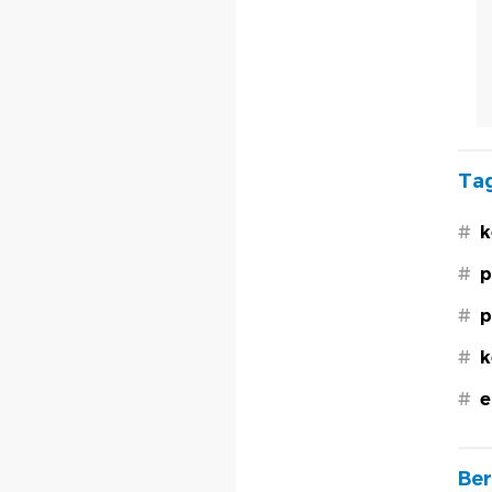
Tag
#
k
#
p
#
p
#
k
#
e
Ber