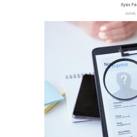
Ilyas F
Jumat,