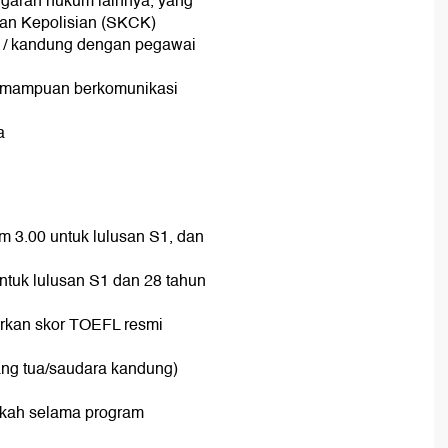
nggaran hukum lainnya, yang
tan Kepolisian (SKCK)
g / kandung dengan pegawai
kemampuan berkomunikasi
a
 3.00 untuk lulusan S1, dan
ntuk lulusan S1 dan 28 tahun
rkan skor TOEFL resmi
rang tua/saudara kandung)
ikah selama program