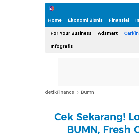
Home
Ekonomi Bisnis
Finansial
I
For Your Business
Adsmart
Cari(in
Infografis
detikFinance
Bumn
Cek Sekarang! L
BUMN, Fresh G