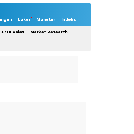
angan
Loker
Moneter
Indeks
Bursa Valas
Market Research