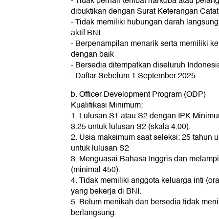
- Tidak pernah terlibat narkoba atau pela
dibuktikan dengan Surat Keterangan Cata
- Tidak memiliki hubungan darah langsun
aktif BNI.
- Berpenampilan menarik serta memiliki 
dengan baik
- Bersedia ditempatkan diseluruh Indonesi
- Daftar Sebelum 1 September 2025
b. Officer Development Program (ODP)
Kualifikasi Minimum:
1. Lulusan S1 atau S2 dengan IPK Minimum
3.25 untuk lulusan S2 (skala 4.00).
2. Usia maksimum saat seleksi: 25 tahun u
untuk lulusan S2
3. Menguasai Bahasa Inggris dan melampi
(minimal 450).
4. Tidak memiliki anggota keluarga inti (o
yang bekerja di BNI.
5. Belum menikah dan bersedia tidak men
berlangsung.