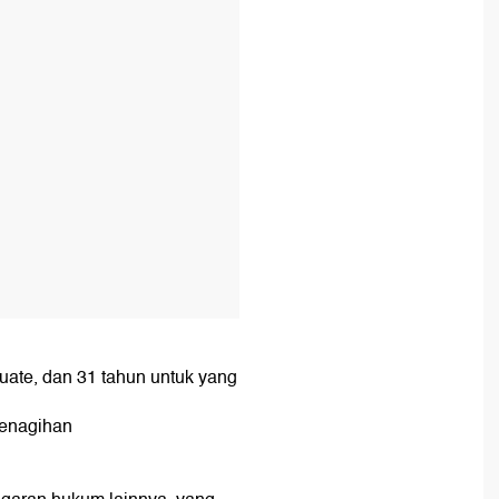
T
duate, dan 31 tahun untuk yang
penagihan