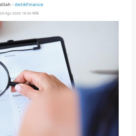
adilah -
detikFinance
 29 Agu 2025 18:59 WIB