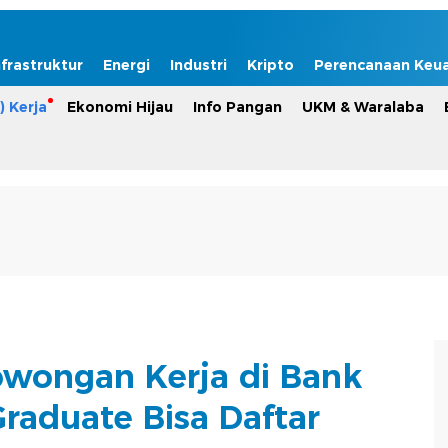
nfrastruktur
Energi
Industri
Kripto
Perencanaan Keu
) Kerja
Ekonomi Hijau
Info Pangan
UKM & Waralaba
owongan Kerja di Bank
raduate Bisa Daftar