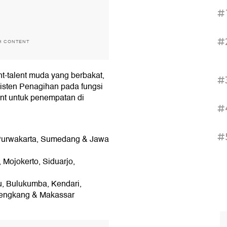
#
#
H CONTENT
-talent muda yang berbakat,
#
Asisten Penagihan pada fungsi
ment untuk penempatan di
#
#
, Purwakarta, Sumedang & Jawa
 Mojokerto, Siduarjo,
u, Bulukumba, Kendari,
Sengkang & Makassar