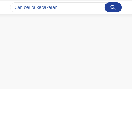
Cancel
Yang sedang ramai dicari
#1
data live draw sgp
#2
kebakaran
#3
prabowo
#4
iran
#5
gempa hari ini
Promoted
Terakhir yang dicari
Loading...