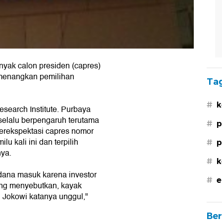
yak calon presiden (capres)
menangkan pemilihan
Tag
#
k
earch Institute. Purbaya
 selalu berpengaruh terutama
#
p
berekspektasi capres nomor
 kali ini dan terpilih
#
p
nya.
#
k
dana masuk karena investor
#
e
ang menyebutkan, kayak
au Jokowi katanya unggul,"
Ber