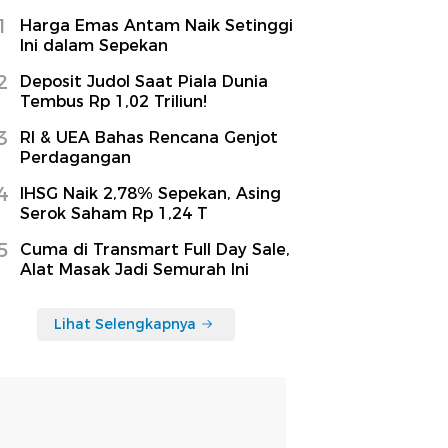
1
Harga Emas Antam Naik Setinggi
Ini dalam Sepekan
2
Deposit Judol Saat Piala Dunia
Tembus Rp 1,02 Triliun!
3
RI & UEA Bahas Rencana Genjot
Perdagangan
4
IHSG Naik 2,78% Sepekan, Asing
Serok Saham Rp 1,24 T
5
Cuma di Transmart Full Day Sale,
Alat Masak Jadi Semurah Ini
Lihat Selengkapnya