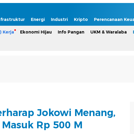
nfrastruktur
Energi
Industri
Kripto
Perencanaan Keu
) Kerja
Ekonomi Hijau
Info Pangan
UKM & Waralaba
erharap Jokowi Menang,
 Masuk Rp 500 M