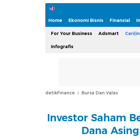
Home
Ekonomi Bisnis
Finansial
I
For Your Business
Adsmart
Cari(in
Infografis
detikFinance
Bursa Dan Valas
Investor Saham B
Dana Asing