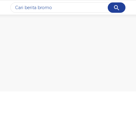
Cancel
Yang sedang ramai dicari
#1
ketik
#2
bromo
#3
streaming motogp
#4
prabowo
#5
data live draw sgp
Promoted
Terakhir yang dicari
Loading...