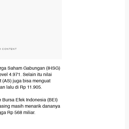
H CONTENT
 Harga Saham Gabungan (IHSG)
vel 4.971. Selain itu nilai
at (AS) juga bisa menguat
n lalu di Rp 11.905.
e Bursa Efek Indonesia (BEI)
u asing masih menarik dananya
gga Rp 568 miliar.