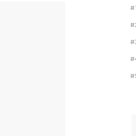
#
#
#
#
#