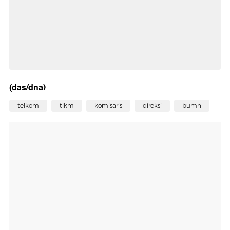
(das/dna)
telkom
tlkm
komisaris
direksi
bumn