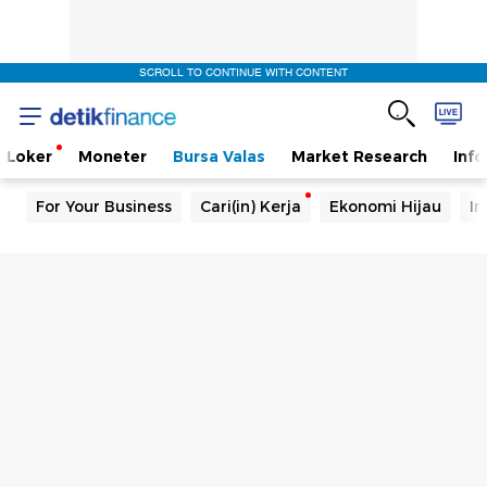
SCROLL TO CONTINUE WITH CONTENT
Loker
Moneter
Bursa Valas
Market Research
Info
For Your Business
Cari(in) Kerja
Ekonomi Hijau
In