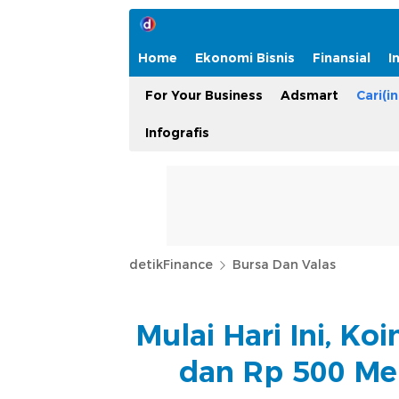
Home
Ekonomi Bisnis
Finansial
I
For Your Business
Adsmart
Cari(in
Infografis
detikFinance
Bursa Dan Valas
Mulai Hari Ini, Ko
dan Rp 500 Mel