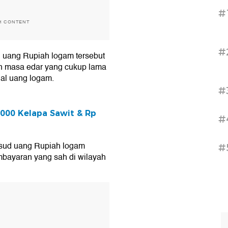
#
H CONTENT
#
 uang Rupiah logam tersebut
in masa edar yang cukup lama
al uang logam.
#
.000 Kelapa Sawit & Rp
#
ksud uang Rupiah logam
#
embayaran yang sah di wilayah
T