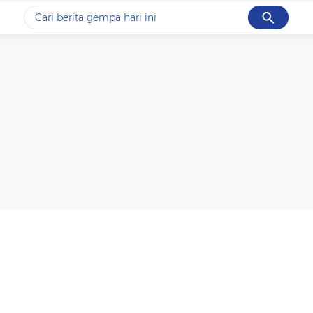
Cancel
Yang sedang ramai dicari
#1
data live draw sgp
#2
piala presiden 2026
#3
prabowo
#4
iran
#5
gempa hari ini
Promoted
Terakhir yang dicari
Loading...