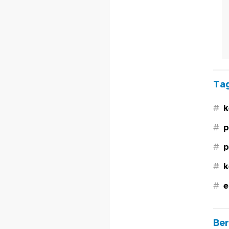
Tag
#
k
#
p
#
p
#
k
#
e
Ber