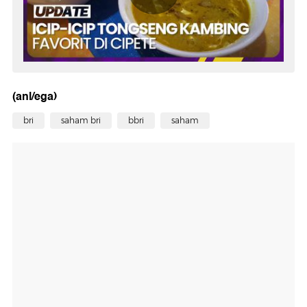
(anl/ega)
bri
saham bri
bbri
saham