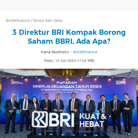
detikFinance
Bursa dan Valas
3 Direktur BRI Kompak Borong
Saham BBRI, Ada Apa?
Hana Nushratu -
detikFinance
Rabu, 12 Jun 2024 17:04 WIB