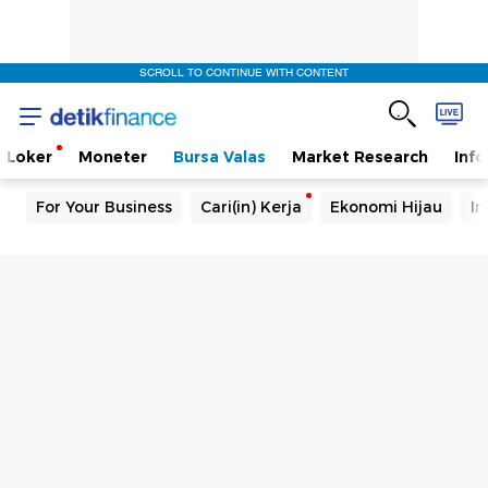
SCROLL TO CONTINUE WITH CONTENT
Loker
Moneter
Bursa Valas
Market Research
Info
For Your Business
Cari(in) Kerja
Ekonomi Hijau
In