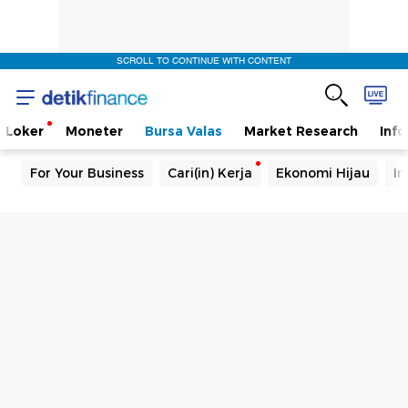
SCROLL TO CONTINUE WITH CONTENT
Loker
Moneter
Bursa Valas
Market Research
Info
For Your Business
Cari(in) Kerja
Ekonomi Hijau
In