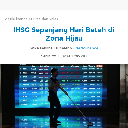
detikFinance
Bursa dan Valas
IHSG Sepanjang Hari Betah di
Zona Hijau
Sylke Febrina Laucereno -
detikFinance
Senin, 22 Jul 2024 17:05 WIB