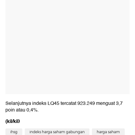
Selanjutnya indeks LQ45 tercatat 923.249 menguat 3,7
poin atau 0,4%.
(kil/kil)
ihsg
indeks harga saham gabungan
harga saham