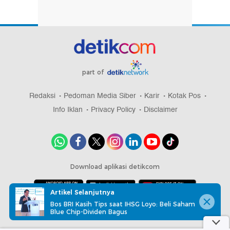
part of
Redaksi
Pedoman Media Siber
Karir
Kotak Pos
Info Iklan
Privacy Policy
Disclaimer
Download aplikasi detikcom
Artikel Selanjutnya
Bos BRI Kasih Tips saat IHSG Loyo: Beli Saham
Copyright @ 2026 detikcom, All right reserved
Blue Chip-Dividen Bagus