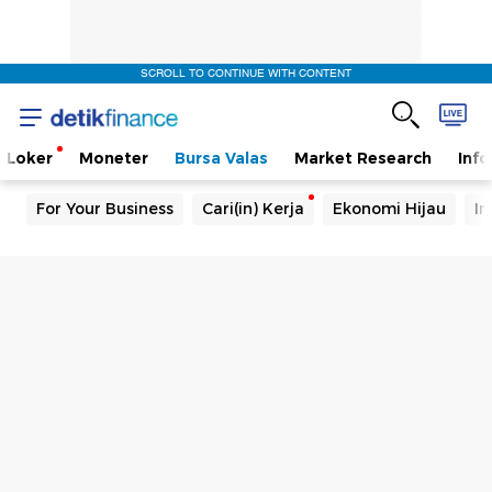
SCROLL TO CONTINUE WITH CONTENT
Loker
Moneter
Bursa Valas
Market Research
Info
For Your Business
Cari(in) Kerja
Ekonomi Hijau
In