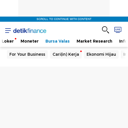
SCROLL TO CONTINUE WITH CONTENT
Loker
Moneter
Bursa Valas
Market Research
Info
For Your Business
Cari(in) Kerja
Ekonomi Hijau
In