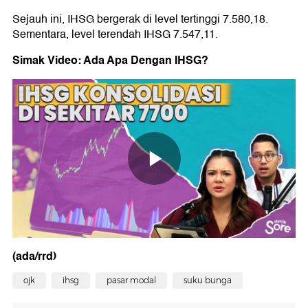
Sejauh ini, IHSG bergerak di level tertinggi 7.580,18.
Sementara, level terendah IHSG 7.547,11.
Simak Video: Ada Apa Dengan IHSG?
(ada/rrd)
ojk
ihsg
pasar modal
suku bunga