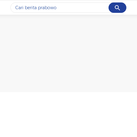
Cancel
Yang sedang ramai dicari
#1
gempa hari ini
#2
gempa
#3
prabowo
#4
iran
#5
demo
Promoted
Terakhir yang dicari
Loading...