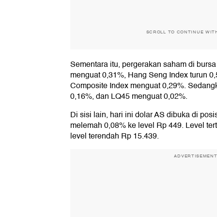
SCROLL TO CONTINUE WIT
Sementara itu, pergerakan saham di bursa A
menguat 0,31%, Hang Seng Index turun 0,
Composite Index menguat 0,29%. Sedangk
0,16%, dan LQ45 menguat 0,02%.
Di sisi lain, hari ini dolar AS dibuka di po
melemah 0,08% ke level Rp 449. Level ter
level terendah Rp 15.439.
ADVERTISEMEN