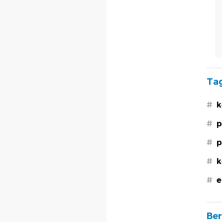
Tag
#
k
#
p
#
p
#
k
#
e
Ber