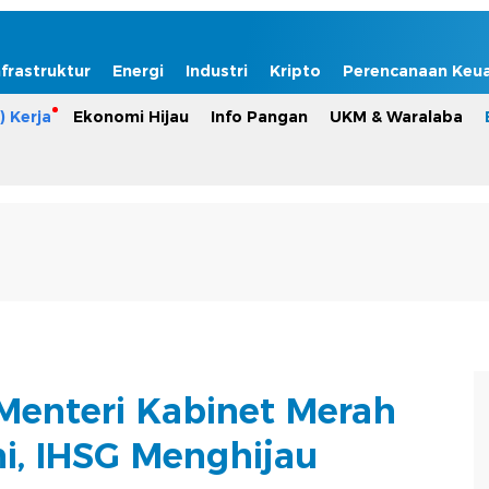
nfrastruktur
Energi
Industri
Kripto
Perencanaan Keu
) Kerja
Ekonomi Hijau
Info Pangan
UKM & Waralaba
Menteri Kabinet Merah
ni, IHSG Menghijau