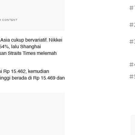
#
H CONTENT
#
sia cukup bervariatif. Nikkei
#
54%, lalu Shanghai
an Straits Times melemah
#
sisi Rp 15.462, kemudian
#
tinggi berada di Rp 15.469 dan
T