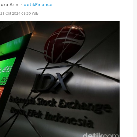
dra Arini -
detikFinance
 21 Okt 2024 09:30 WIB