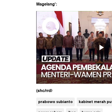
Magelang':
(shc/rrd)
prabowo subianto
kabinet merah pu