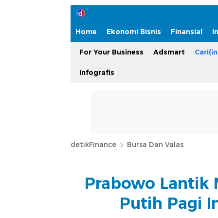
Home
Ekonomi Bisnis
Finansial
I
For Your Business
Adsmart
Cari(in
Infografis
detikFinance
Bursa Dan Valas
Prabowo Lantik 
Putih Pagi I