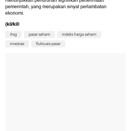
menunjukkan penurunan signifikan penerimaan
pemerintah, yang merupakan sinyal perlambatan
ekonomi.
(kil/kil)
ihsg
pasar saham
indeks harga saham
investasi
fluktuasi pasar