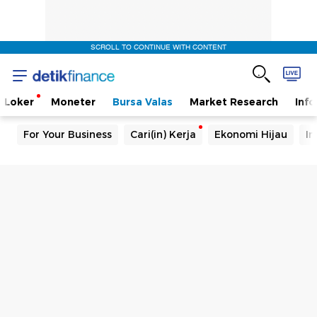
SCROLL TO CONTINUE WITH CONTENT
Loker
Moneter
Bursa Valas
Market Research
Info
For Your Business
Cari(in) Kerja
Ekonomi Hijau
In