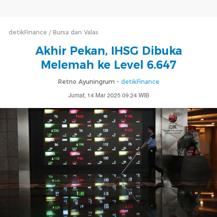
detikFinance
Bursa dan Valas
Akhir Pekan, IHSG Dibuka
Melemah ke Level 6.647
Retno Ayuningrum -
detikFinance
Jumat, 14 Mar 2025 09:24 WIB