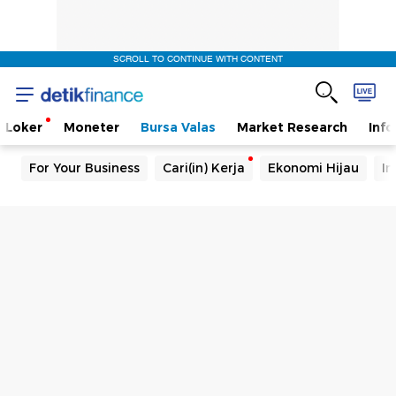
SCROLL TO CONTINUE WITH CONTENT
Loker
Moneter
Bursa Valas
Market Research
Info
For Your Business
Cari(in) Kerja
Ekonomi Hijau
In