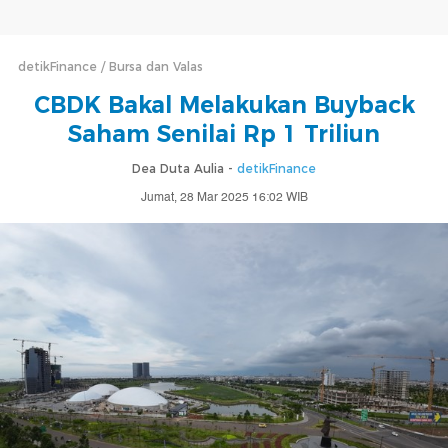
detikFinance
Bursa dan Valas
CBDK Bakal Melakukan Buyback
Saham Senilai Rp 1 Triliun
Dea Duta Aulia -
detikFinance
Jumat, 28 Mar 2025 16:02 WIB