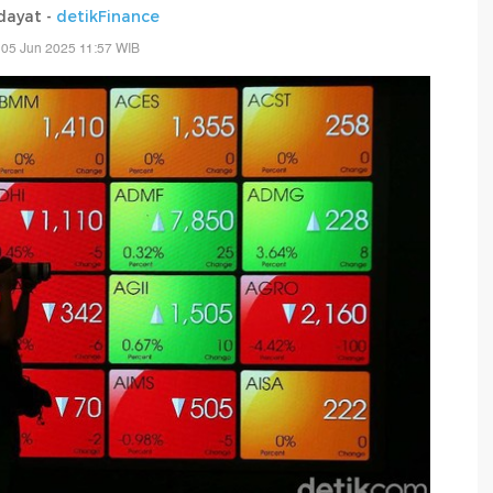
dayat -
detikFinance
 05 Jun 2025 11:57 WIB