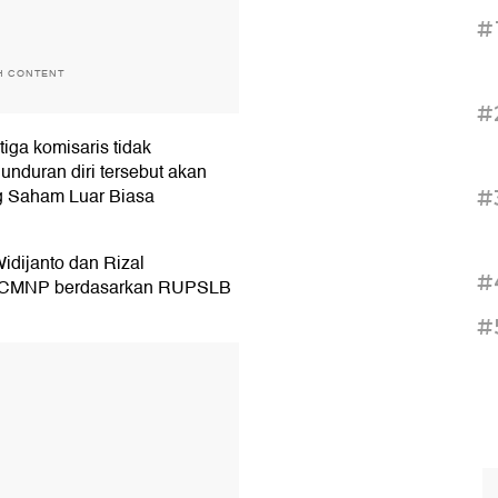
#
H CONTENT
#
iga komisaris tidak
duran diri tersebut akan
 Saham Luar Biasa
#
idijanto dan Rizal
#
is CMNP berdasarkan RUPSLB
#
T