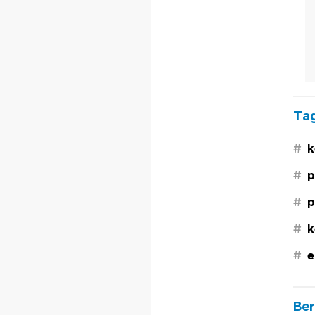
Tag
#
k
#
p
#
p
#
k
#
e
Ber