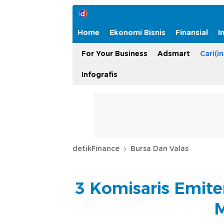
Home
Ekonomi Bisnis
Finansial
I
For Your Business
Adsmart
Cari(in
Infografis
detikFinance
Bursa Dan Valas
3 Komisaris Emit