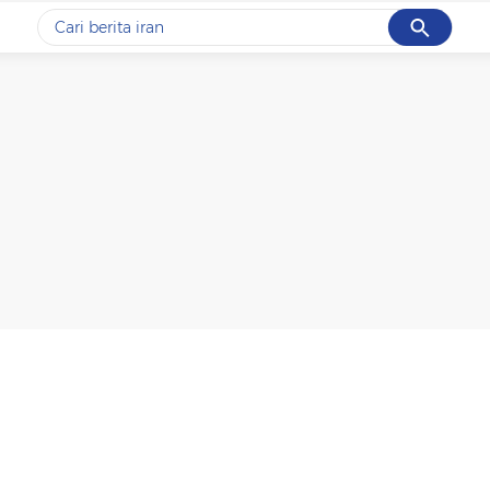
Cancel
Yang sedang ramai dicari
#1
gempa hari ini
#2
gempa
#3
prabowo
#4
iran
#5
demo
Promoted
Terakhir yang dicari
Loading...