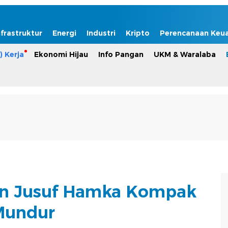
nfrastruktur
Energi
Industri
Kripto
Perencanaan Keu
) Kerja
Ekonomi Hijau
Info Pangan
UKM & Waralaba
en Jusuf Hamka Kompak
Mundur