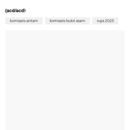
(acd/acd)
komisaris antam
komisaris bukit asam
rups 2025