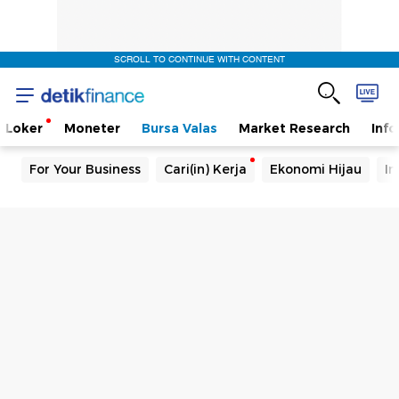
SCROLL TO CONTINUE WITH CONTENT
Loker
Moneter
Bursa Valas
Market Research
Info
For Your Business
Cari(in) Kerja
Ekonomi Hijau
In