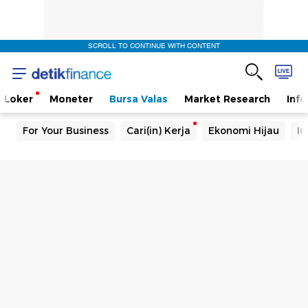
SCROLL TO CONTINUE WITH CONTENT
Loker
Moneter
Bursa Valas
Market Research
Info
For Your Business
Cari(in) Kerja
Ekonomi Hijau
In