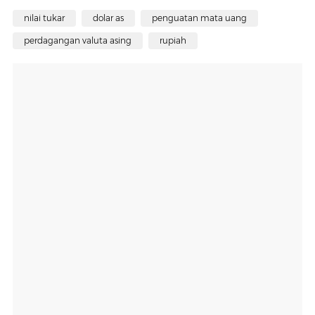
nilai tukar
dolar as
penguatan mata uang
perdagangan valuta asing
rupiah