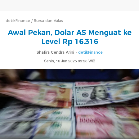
detikFinance
Bursa dan Valas
Awal Pekan, Dolar AS Menguat ke
Level Rp 16.316
Shafira Cendra Arini -
detikFinance
Senin, 16 Jun 2025 09:28 WIB