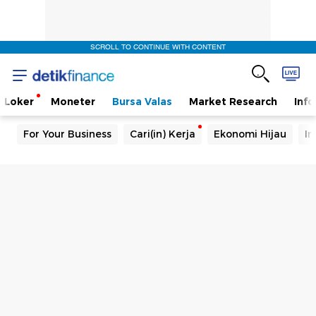
SCROLL TO CONTINUE WITH CONTENT
Loker
Moneter
Bursa Valas
Market Research
Info
For Your Business
Cari(in) Kerja
Ekonomi Hijau
In