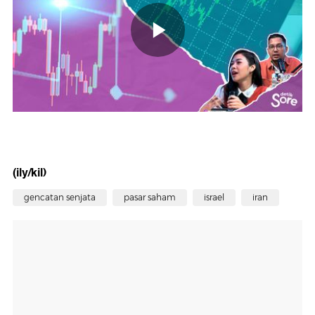
(ily/kil)
gencatan senjata
pasar saham
israel
iran