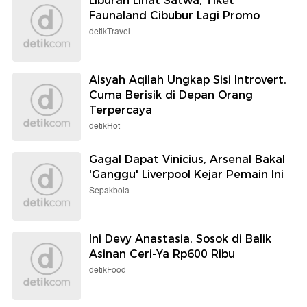
Liburan Lihat Satwa, Tiket
Faunaland Cibubur Lagi Promo
detikTravel
Aisyah Aqilah Ungkap Sisi Introvert,
Cuma Berisik di Depan Orang
Terpercaya
detikHot
Gagal Dapat Vinicius, Arsenal Bakal
'Ganggu' Liverpool Kejar Pemain Ini
Sepakbola
Ini Devy Anastasia, Sosok di Balik
Asinan Ceri-Ya Rp600 Ribu
detikFood