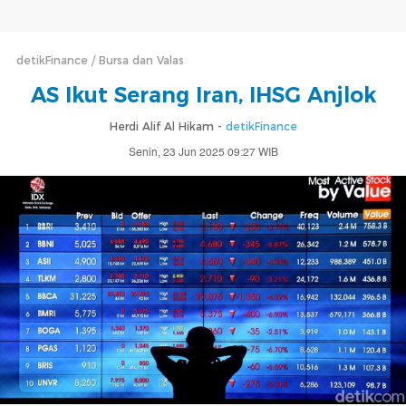
detikFinance
Bursa dan Valas
AS Ikut Serang Iran, IHSG Anjlok
Herdi Alif Al Hikam -
detikFinance
Senin, 23 Jun 2025 09:27 WIB