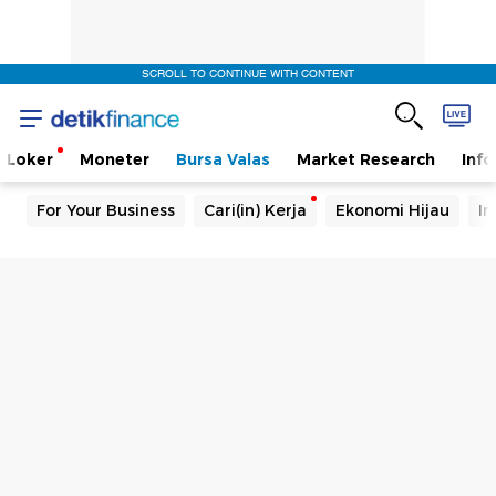
SCROLL TO CONTINUE WITH CONTENT
Loker
Moneter
Bursa Valas
Market Research
Info
For Your Business
Cari(in) Kerja
Ekonomi Hijau
In