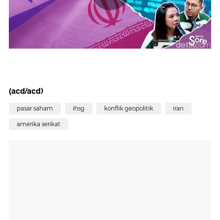
(acd/acd)
pasar saham
ihsg
konflik geopolitik
iran
amerika serikat