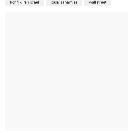
konflik iran-israel
pasar saham as
wall street