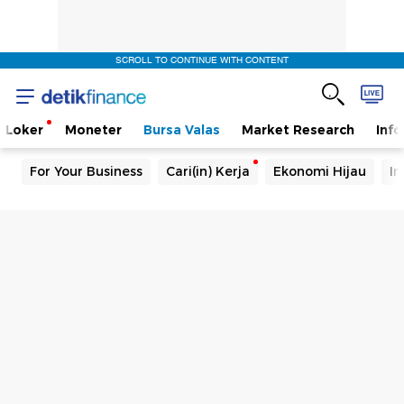
SCROLL TO CONTINUE WITH CONTENT
Loker
Moneter
Bursa Valas
Market Research
Info
For Your Business
Cari(in) Kerja
Ekonomi Hijau
In