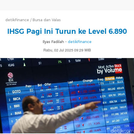
detikFinance
Bursa dan Valas
IHSG Pagi Ini Turun ke Level 6.890
Ilyas Fadilah -
detikFinance
Rabu, 02 Jul 2025 09:29 WIB