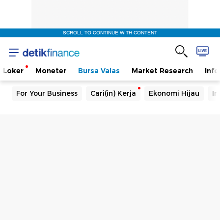
SCROLL TO CONTINUE WITH CONTENT
Loker
Moneter
Bursa Valas
Market Research
Info
For Your Business
Cari(in) Kerja
Ekonomi Hijau
In