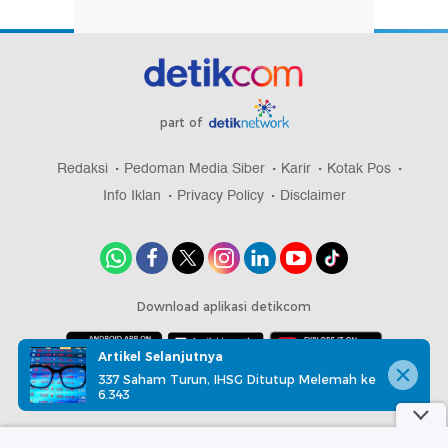
part of
Redaksi
Pedoman Media Siber
Karir
Kotak Pos
Info Iklan
Privacy Policy
Disclaimer
Download aplikasi detikcom
Artikel Selanjutnya
337 Saham Turun, IHSG Ditutup Melemah ke
Copyright @ 2026 detikcom, All right reserved
6.343