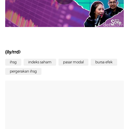
(ily/rrd)
ihsg
indeks saham
pasar modal
bursa efek
pergerakan ihsg