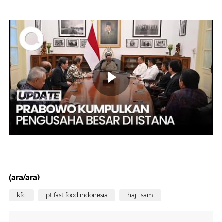
(ara/ara)
kfc
pt fast food indonesia
haji isam