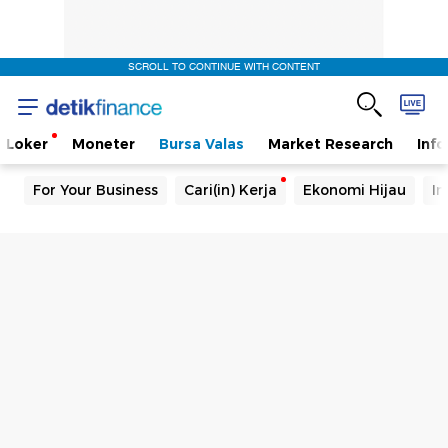
SCROLL TO CONTINUE WITH CONTENT
Loker
Moneter
Bursa Valas
Market Research
Info
For Your Business
Cari(in) Kerja
Ekonomi Hijau
In