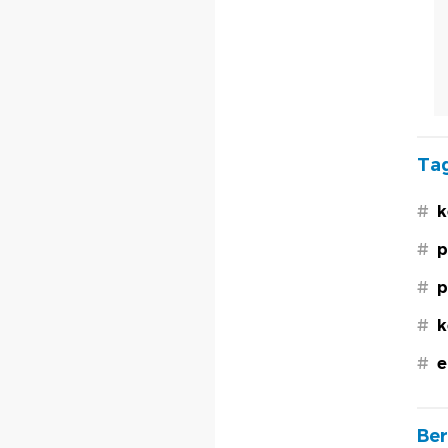
Tag
#
k
#
p
#
p
#
k
#
e
Ber