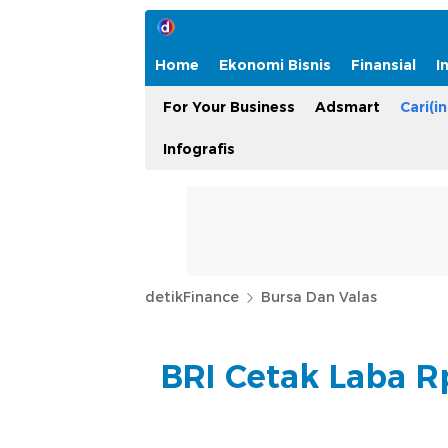
Home
Ekonomi Bisnis
Finansial
I
For Your Business
Adsmart
Cari(in
Infografis
detikFinance
Bursa Dan Valas
BRI Cetak Laba Rp