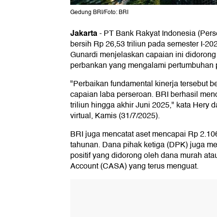
Gedung BRI/Foto: BRI
Jakarta
-
PT Bank Rakyat Indonesia (Pers
bersih Rp 26,53 triliun pada semester I-2
Gunardi menjelaskan capaian ini didoron
perbankan yang mengalami pertumbuhan po
"Perbaikan fundamental kinerja tersebut b
capaian laba perseroan. BRI berhasil men
triliun hingga akhir Juni 2025," kata Hery 
virtual, Kamis (31/7/2025).
BRI juga mencatat aset mencapai Rp 2.106,
tahunan. Dana pihak ketiga (DPK) juga 
positif yang didorong oleh dana murah ata
Account (CASA) yang terus menguat.