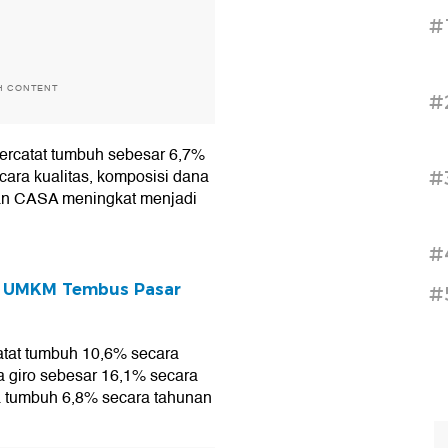
#
H CONTENT
#
 tercatat tumbuh sebesar 6,7%
ecara kualitas, komposisi dana
#
an CASA meningkat menjadi
#
ng UMKM Tembus Pasar
#
atat tumbuh 10,6% secara
a giro sebesar 16,1% secara
a tumbuh 6,8% secara tahunan