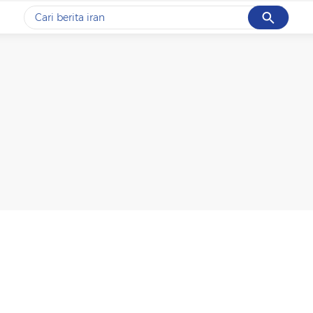
Cancel
Yang sedang ramai dicari
#1
data live draw sgp
#2
piala presiden 2026
#3
prabowo
#4
iran
#5
gempa hari ini
Promoted
Terakhir yang dicari
Loading...