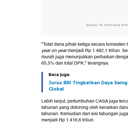
SCROLL TO CONTINUE WIT
"Total dana pihak ketiga secara konsisten
year on year
menjadi Rp 1.482,1 triliun. S
murah juga menunjukkan perbaikan deng
65,5% dari total DPK," terangnya.
Baca juga:
Jurus BRI Tingkatkan Daya Sai
Global
Lebih lanjut, pertumbuhan CASA juga terc
tahunan yang didorong oleh kenaikan dan
tahunan. Kemudian dari sisi tabungan jug
menjadi Rp 1.416,6 triliun.