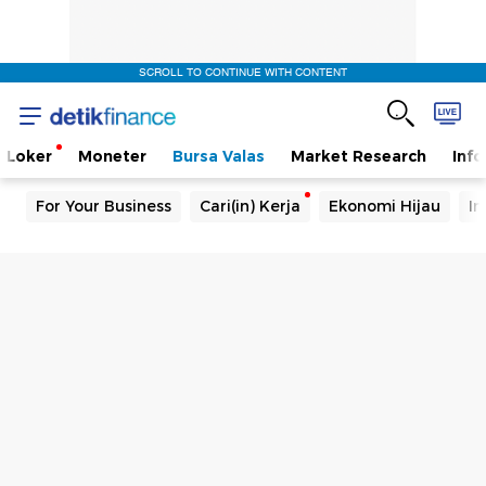
SCROLL TO CONTINUE WITH CONTENT
Loker
Moneter
Bursa Valas
Market Research
Info
For Your Business
Cari(in) Kerja
Ekonomi Hijau
In