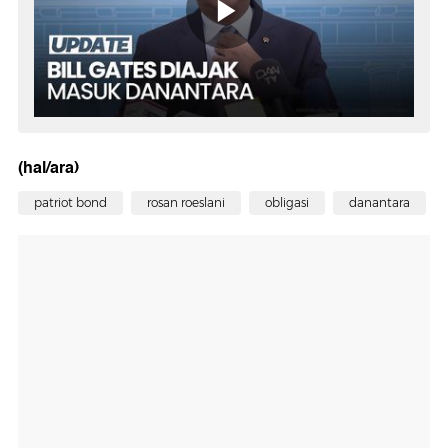
(hal/ara)
patriot bond
rosan roeslani
obligasi
danantara