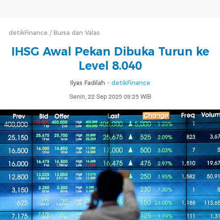
detikFinance
Bursa dan Valas
IHSG Awal Pekan Dibuka Turun ke
Level 8.040
Ilyas Fadilah -
detikFinance
Senin, 22 Sep 2025 09:25 WIB