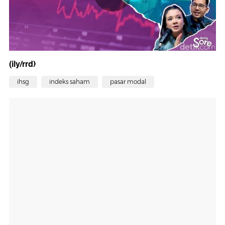
(ily/rrd)
ihsg
indeks saham
pasar modal