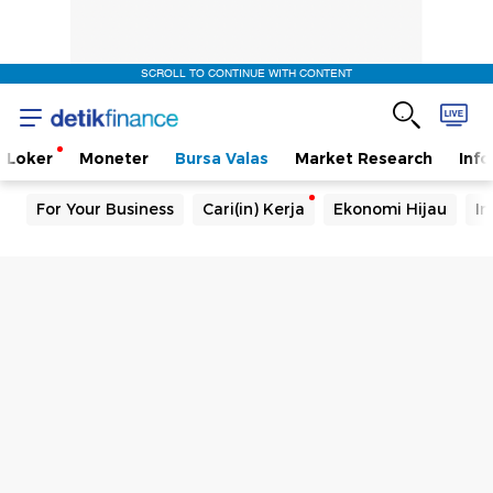
SCROLL TO CONTINUE WITH CONTENT
Loker
Moneter
Bursa Valas
Market Research
Info
For Your Business
Cari(in) Kerja
Ekonomi Hijau
In