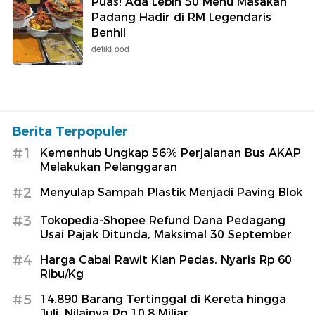
Puas! Ada Lebih 50 Menu Masakan
Padang Hadir di RM Legendaris
Benhil
detikFood
Berita Terpopuler
#1
Kemenhub Ungkap 56% Perjalanan Bus AKAP
Melakukan Pelanggaran
#2
Menyulap Sampah Plastik Menjadi Paving Blok
#3
Tokopedia-Shopee Refund Dana Pedagang
Usai Pajak Ditunda, Maksimal 30 September
#4
Harga Cabai Rawit Kian Pedas, Nyaris Rp 60
Ribu/Kg
#5
14.890 Barang Tertinggal di Kereta hingga
Juli, Nilainya Rp 10,8 Miliar