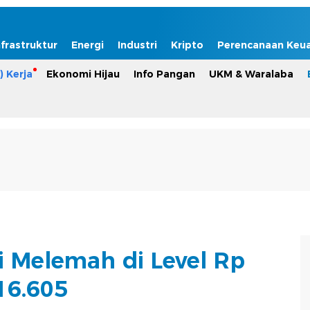
nfrastruktur
Energi
Industri
Kripto
Perencanaan Keu
) Kerja
Ekonomi Hijau
Info Pangan
UKM & Waralaba
ni Melemah di Level Rp
16.605