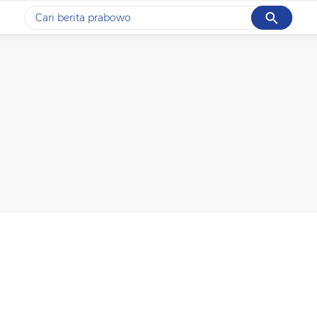
Cancel
Yang sedang ramai dicari
#1
gempa hari ini
#2
gempa
#3
prabowo
#4
iran
#5
demo
Promoted
Terakhir yang dicari
Loading...