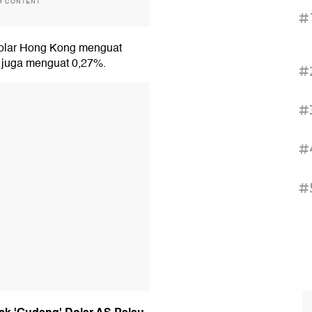
H CONTENT
#
 dolar Hong Kong menguat
S juga menguat 0,27%.
#
T
#
#
#