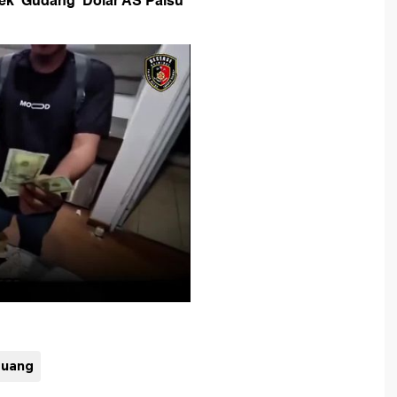
ek 'Gudang' Dolar AS Palsu
 uang