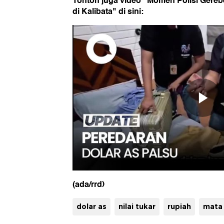
Tonton juga video "Momen Polisi Gereb
di Kalibata" di sini:
(ada/rrd)
dolar as
nilai tukar
rupiah
mata