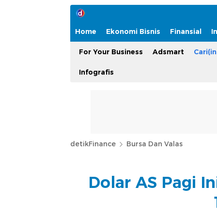
Home
Ekonomi Bisnis
Finansial
I
For Your Business
Adsmart
Cari(in
Infografis
detikFinance
Bursa Dan Valas
Dolar AS Pagi I