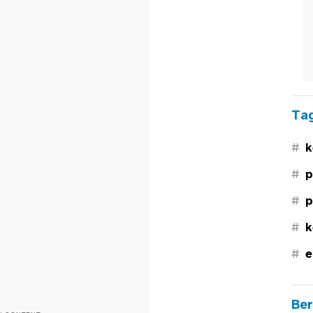
Tag
#
k
#
p
#
p
#
k
#
e
Ber