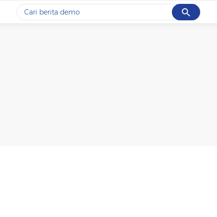
Cancel
Yang sedang ramai dicari
#1
gempa hari ini
#2
demo
#3
gempa
#4
iran
#5
prabowo
Promoted
Terakhir yang dicari
Loading...