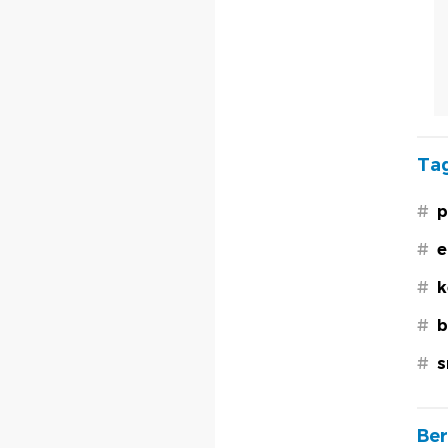
Tag
#
p
#
e
#
k
#
b
#
s
Ber