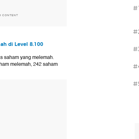
#
H CONTENT
#
ah di Level 8.100
#
as saham yang melemah.
 saham melemah, 242 saham
#
#
T