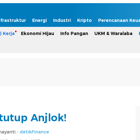
nfrastruktur
Energi
Industri
Kripto
Perencanaan Keu
) Kerja
Ekonomi Hijau
Info Pangan
UKM & Waralaba
tutup Anjlok!
mayanti -
detikFinance