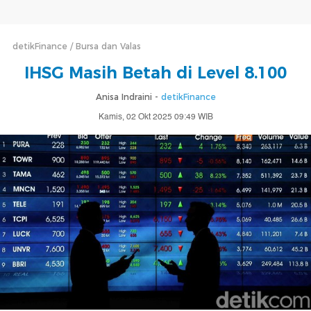
detikFinance
Bursa dan Valas
IHSG Masih Betah di Level 8.100
Anisa Indraini -
detikFinance
Kamis, 02 Okt 2025 09:49 WIB