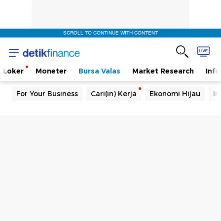
SCROLL TO CONTINUE WITH CONTENT
Loker
Moneter
Bursa Valas
Market Research
Info
For Your Business
Cari(in) Kerja
Ekonomi Hijau
In